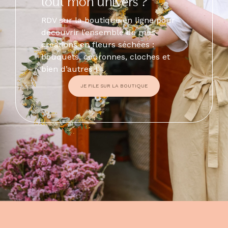
tout mon univers ?
RDV sur la boutique en ligne pour
découvrir l’ensemble de mes
créations en fleurs séchées :
bouquets, couronnes, cloches et
bien d’autres !
JE FILE SUR LA BOUTIQUE