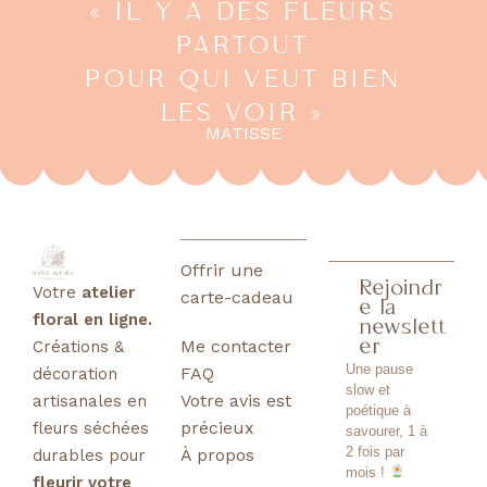
« IL Y A DES FLEURS
PARTOUT
POUR QUI VEUT BIEN
LES VOIR »
MATISSE
Offrir une
Rejoindr
Votre
atelier
carte-cadeau
e la
floral en ligne.
newslett
Me contacter
er
Créations &
Une pause
FAQ
décoration
slow et
Votre avis est
artisanales en
poétique à
précieux
fleurs séchées
savourer, 1 à
2 fois par
À propos
durables
pour
mois !
fleurir votre