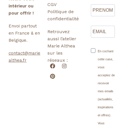
CGV
intérieur ou
Politique de
pour offrir !
confidentialité
Envoi partout
Retrouvez
en France & en
aussi l’atelier
Belgique.
Marie Althea
En cochant
sur les
contact@marie
réseaux :
cette case,
althea.fr
vous
acceptez de
recevoir
mes emails
(actualités,
inspirations
et offres).
Vous