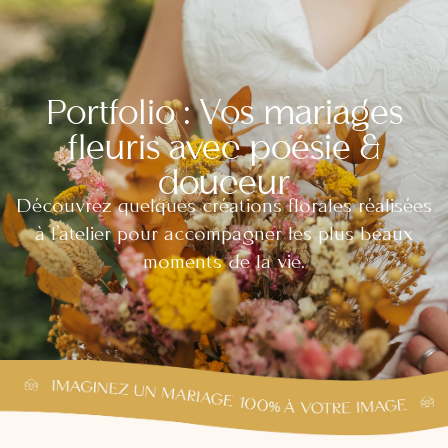
Portfolio : Vos mariages
fleuris avec poésie &
douceur
Découvrez quelques créations florales réalisées
à l’atelier pour accompagner les plus beaux
moments de la vie.