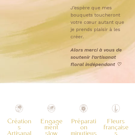
J’espère que mes
bouquets toucheront
votre cœur autant que
je prends plaisir à les
créer.
Alors merci à vous de
soutenir l’artisanat
floral indépendant ♡
Création
Engage
Préparati
Fleurs
s
ment
on
française
Artisanal
slow
minutieus
s