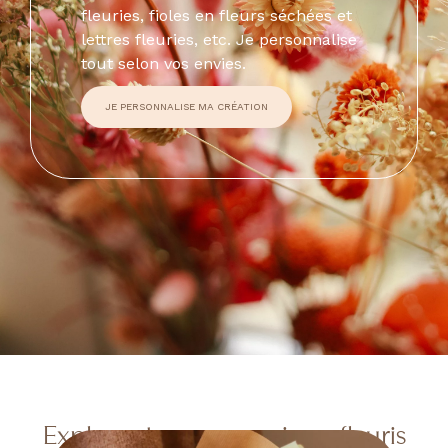
fleuries, fioles en fleurs séchées et
lettres fleuries, etc. Je personnalise
tout selon vos envies.
JE PERSONNALISE MA CRÉATION
Explorez tous mes univers fleuris