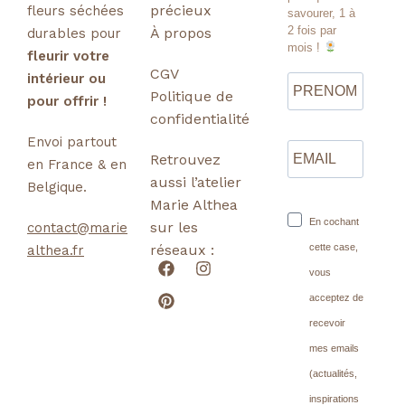
précieux
fleurs séchées
savourer, 1 à
2 fois par
À propos
durables
pour
mois !
fleurir votre
CGV
intérieur ou
Politique de
pour offrir !
confidentialité
Envoi partout
Retrouvez
en France & en
aussi l’atelier
Belgique.
Marie Althea
En cochant
sur les
contact@marie
réseaux :
cette case,
althea.fr
vous
acceptez de
recevoir
mes emails
(actualités,
inspirations