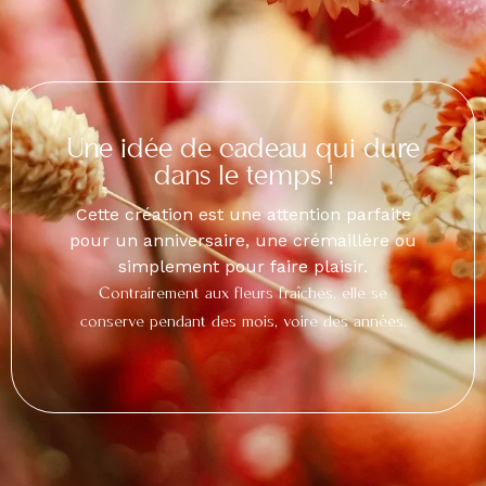
Une idée de cadeau qui dure
dans le temps !
Cette création est une attention parfaite
pour
un anniversaire,
une crémaillère ou
simplement pour faire plaisir.
Contrairement aux fleurs fraîches, elle se
conserve
pendant des mois, voire des années.