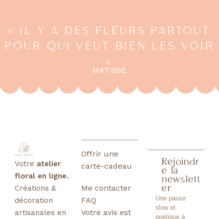
« IL Y A DES FLEURS PARTOUT
POUR QUI VEUT BIEN LES VOIR
»
MATISSE
Offrir une
Rejoindr
Votre
atelier
carte-cadeau
e la
floral en ligne.
newslett
Me contacter
er
Créations &
Une pause
FAQ
décoration
slow et
Votre avis est
artisanales en
poétique à