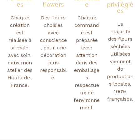
es
flowers
e
privilégié
es
Chaque
Des fleurs
Chaque
La
création
choisies
command
majorité
est
avec
e est
des fleurs
réalisée à
conscience
préparée
séchées
la main,
, pour une
avec
utilisées
avec soin,
décoration
attention
viennent
dans mon
plus
dans des
de
atelier des
responsabl
emballage
production
Hauts-de-
e.
s
s locales,
France.
respectue
100%
ux de
françaises.
l’environne
ment.