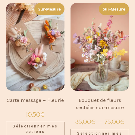
Sur-Mesure
Sur-Mesure
Bouquet de fleurs
Carte message – Fleurie
séchées sur-mesure
10,50
€
35,00
€
–
75,00
€
Sélectionner mes
options
Sélectionner mes